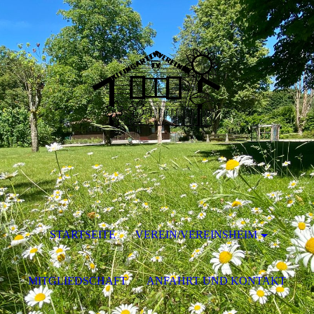
STARTSEITE
VEREIN/VEREINSHEIM
MITGLIEDSCHAFT
ANFAHRT UND KONTAKT